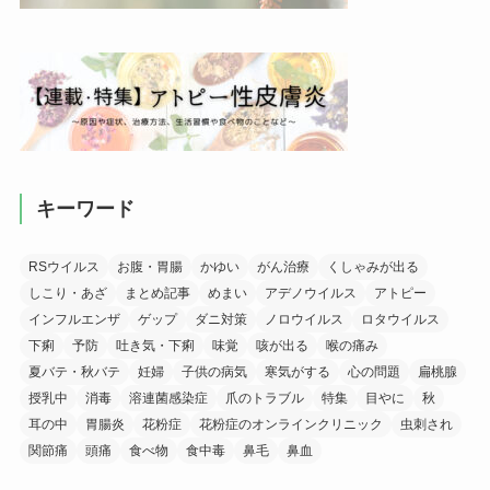
キーワード
RSウイルス
お腹・胃腸
かゆい
がん治療
くしゃみが出る
しこり・あざ
まとめ記事
めまい
アデノウイルス
アトピー
インフルエンザ
ゲップ
ダニ対策
ノロウイルス
ロタウイルス
下痢
予防
吐き気・下痢
味覚
咳が出る
喉の痛み
夏バテ・秋バテ
妊婦
子供の病気
寒気がする
心の問題
扁桃腺
授乳中
消毒
溶連菌感染症
爪のトラブル
特集
目やに
秋
耳の中
胃腸炎
花粉症
花粉症のオンラインクリニック
虫刺され
関節痛
頭痛
食べ物
食中毒
鼻毛
鼻血