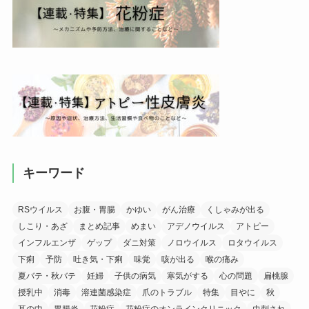
キーワード
RSウイルス
お腹・胃腸
かゆい
がん治療
くしゃみが出る
しこり・あざ
まとめ記事
めまい
アデノウイルス
アトピー
インフルエンザ
ゲップ
ダニ対策
ノロウイルス
ロタウイルス
下痢
予防
吐き気・下痢
味覚
咳が出る
喉の痛み
夏バテ・秋バテ
妊婦
子供の病気
寒気がする
心の問題
扁桃腺
授乳中
消毒
溶連菌感染症
爪のトラブル
特集
目やに
秋