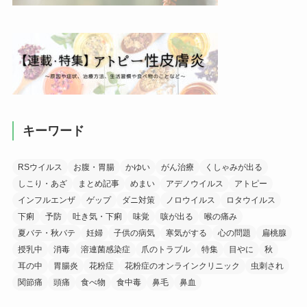
キーワード
RSウイルス
お腹・胃腸
かゆい
がん治療
くしゃみが出る
しこり・あざ
まとめ記事
めまい
アデノウイルス
アトピー
インフルエンザ
ゲップ
ダニ対策
ノロウイルス
ロタウイルス
下痢
予防
吐き気・下痢
味覚
咳が出る
喉の痛み
夏バテ・秋バテ
妊婦
子供の病気
寒気がする
心の問題
扁桃腺
授乳中
消毒
溶連菌感染症
爪のトラブル
特集
目やに
秋
耳の中
胃腸炎
花粉症
花粉症のオンラインクリニック
虫刺され
関節痛
頭痛
食べ物
食中毒
鼻毛
鼻血