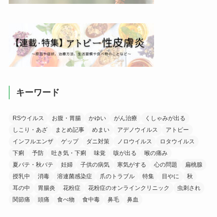
キーワード
RSウイルス
お腹・胃腸
かゆい
がん治療
くしゃみが出る
しこり・あざ
まとめ記事
めまい
アデノウイルス
アトピー
インフルエンザ
ゲップ
ダニ対策
ノロウイルス
ロタウイルス
下痢
予防
吐き気・下痢
味覚
咳が出る
喉の痛み
夏バテ・秋バテ
妊婦
子供の病気
寒気がする
心の問題
扁桃腺
授乳中
消毒
溶連菌感染症
爪のトラブル
特集
目やに
秋
耳の中
胃腸炎
花粉症
花粉症のオンラインクリニック
虫刺され
関節痛
頭痛
食べ物
食中毒
鼻毛
鼻血