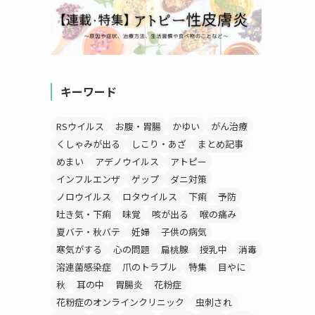
キーワード
RSウイルス
お腹・胃腸
かゆい
がん治療
くしゃみが出る
しこり・あざ
まとめ記事
めまい
アデノウイルス
アトピー
インフルエンザ
ゲップ
ダニ対策
ノロウイルス
ロタウイルス
下痢
予防
吐き気・下痢
味覚
咳が出る
喉の痛み
夏バテ・秋バテ
妊婦
子供の病気
寒気がする
心の問題
扁桃腺
授乳中
消毒
溶連菌感染症
爪のトラブル
特集
目やに
秋
耳の中
胃腸炎
花粉症
花粉症のオンラインクリニック
虫刺され