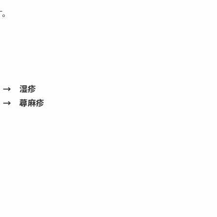
す。
→ 湿疹
 → 蕁麻疹