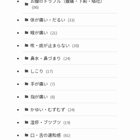
お腹のトラブル（腹痛・下痢・嘔吐）
(86)
体が痛い・だるい
(33)
喉が痛い
(21)
咳・痰が止まらない
(38)
鼻水・鼻づまり
(24)
しこり
(17)
手が痛い
(7)
指が痛い
(6)
かゆい・むずむず
(24)
湿疹・ブツブツ
(19)
口・舌の違和感
(61)