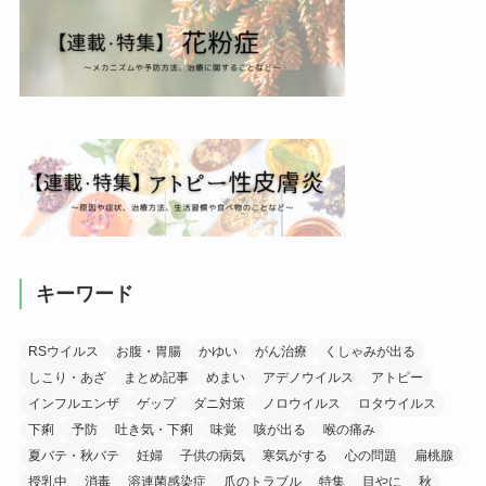
キーワード
RSウイルス
お腹・胃腸
かゆい
がん治療
くしゃみが出る
しこり・あざ
まとめ記事
めまい
アデノウイルス
アトピー
インフルエンザ
ゲップ
ダニ対策
ノロウイルス
ロタウイルス
下痢
予防
吐き気・下痢
味覚
咳が出る
喉の痛み
夏バテ・秋バテ
妊婦
子供の病気
寒気がする
心の問題
扁桃腺
授乳中
消毒
溶連菌感染症
爪のトラブル
特集
目やに
秋