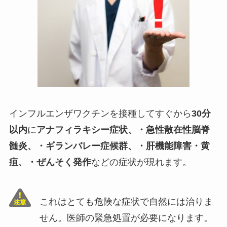
インフルエンザワクチンを接種してすぐから
30分
以内
に
アナフィラキシー症状、・急性散在性脳脊
髄炎、・ギランバレー症候群、・肝機能障害・黄
疸、・ぜんそく発作
などの症状が現れます。
これはとても危険な症状で自然には治りま
せん。医師の緊急処置が必要になります。