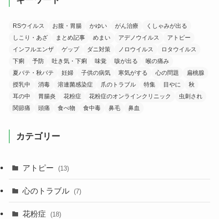
RSウイルス
お腹・胃腸
かゆい
がん治療
くしゃみが出る
しこり・あざ
まとめ記事
めまい
アデノウイルス
アトピー
インフルエンザ
ゲップ
ダニ対策
ノロウイルス
ロタウイルス
下痢
予防
吐き気・下痢
味覚
咳が出る
喉の痛み
夏バテ・秋バテ
妊婦
子供の病気
寒気がする
心の問題
扁桃腺
授乳中
消毒
溶連菌感染症
爪のトラブル
特集
目やに
秋
耳の中
胃腸炎
花粉症
花粉症のオンラインクリニック
虫刺され
関節痛
頭痛
食べ物
食中毒
鼻毛
鼻血
カテゴリー
アトピー
(13)
心のトラブル
(7)
花粉症
(18)