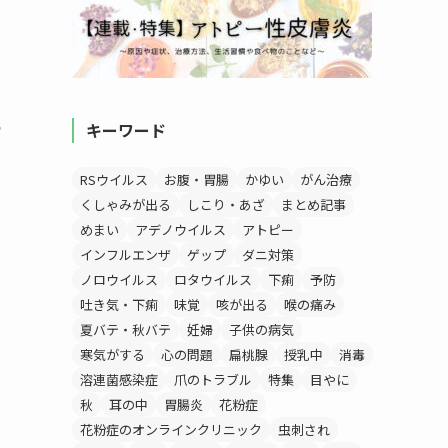
る
キーワード
RSウイルス
お腹・胃腸
かゆい
がん治療
くしゃみが出る
しこり・あざ
まとめ記事
めまい
アデノウイルス
アトピー
インフルエンザ
ゲップ
ダニ対策
ノロウイルス
ロタウイルス
下痢
予防
吐き気・下痢
味覚
咳が出る
喉の痛み
夏バテ・秋バテ
妊婦
子供の病気
寒気がする
心の問題
扁桃腺
授乳中
消毒
溶連菌感染症
爪のトラブル
特集
目やに
秋
耳の中
胃腸炎
花粉症
花粉症のオンラインクリニック
虫刺され