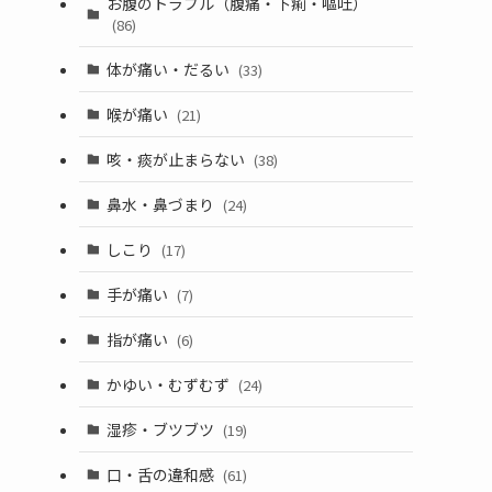
お腹のトラブル（腹痛・下痢・嘔吐）
(86)
体が痛い・だるい
(33)
喉が痛い
(21)
咳・痰が止まらない
(38)
鼻水・鼻づまり
(24)
り
しこり
(17)
手が痛い
(7)
指が痛い
(6)
かゆい・むずむず
(24)
湿疹・ブツブツ
(19)
口・舌の違和感
(61)