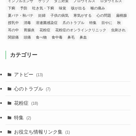
インフルエンザ
ゲップ
ダニ対策
ノロウイルス
ロタウイルス
下痢
予防
吐き気・下痢
味覚
咳が出る
喉の痛み
夏バテ・秋バテ
妊婦
子供の病気
寒気がする
心の問題
扁桃腺
授乳中
消毒
溶連菌感染症
爪のトラブル
特集
目やに
秋
耳の中
胃腸炎
花粉症
花粉症のオンラインクリニック
虫刺され
関節痛
頭痛
食べ物
食中毒
鼻毛
鼻血
カテゴリー
アトピー
(13)
心のトラブル
(7)
花粉症
(18)
特集
(2)
お役立ち情報リンク集
(1)