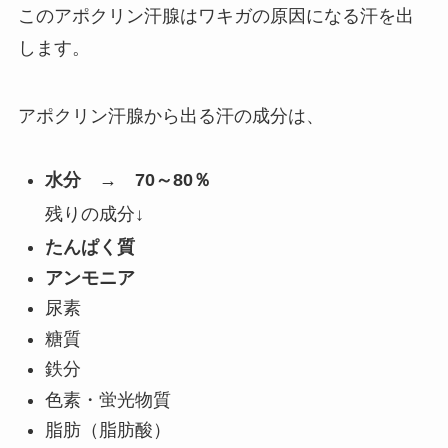
このアポクリン汗腺は
ワキガの原因になる汗
を出
します。
アポクリン汗腺から出る汗の成分は、
水分 → 70～80％
残りの成分↓
たんぱく質
アンモニア
尿素
糖質
鉄分
色素・蛍光物質
脂肪（脂肪酸）