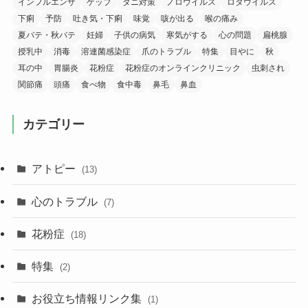
インフルエンザ
ゲップ
ダニ対策
ノロウイルス
ロタウイルス
下痢
予防
吐き気・下痢
味覚
咳が出る
喉の痛み
夏バテ・秋バテ
妊婦
子供の病気
寒気がする
心の問題
扁桃腺
授乳中
消毒
溶連菌感染症
爪のトラブル
特集
目やに
秋
耳の中
胃腸炎
花粉症
花粉症のオンラインクリニック
虫刺され
関節痛
頭痛
食べ物
食中毒
鼻毛
鼻血
カテゴリー
アトピー
(13)
心のトラブル
(7)
花粉症
(18)
特集
(2)
お役立ち情報リンク集
(1)