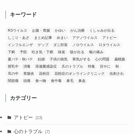
キーワード
RSウイルス
お腹・胃腸
かゆい
がん治療
くしゃみが出る
しこり・あざ
まとめ記事
めまい
アデノウイルス
アトピー
インフルエンザ
ゲップ
ダニ対策
ノロウイルス
ロタウイルス
下痢
予防
吐き気・下痢
味覚
咳が出る
喉の痛み
夏バテ・秋バテ
妊婦
子供の病気
寒気がする
心の問題
扁桃腺
授乳中
消毒
溶連菌感染症
爪のトラブル
特集
目やに
秋
耳の中
胃腸炎
花粉症
花粉症のオンラインクリニック
虫刺され
関節痛
頭痛
食べ物
食中毒
鼻毛
鼻血
カテゴリー
アトピー
(13)
心のトラブル
(7)