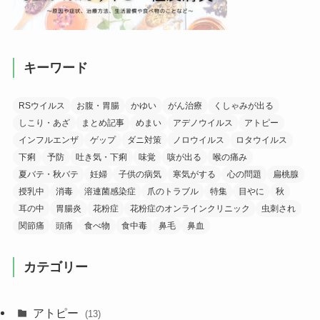
キーワード
RSウイルス
お腹・胃腸
かゆい
がん治療
くしゃみが出る
しこり・あざ
まとめ記事
めまい
アデノウイルス
アトピー
インフルエンザ
ゲップ
ダニ対策
ノロウイルス
ロタウイルス
下痢
予防
吐き気・下痢
味覚
咳が出る
喉の痛み
夏バテ・秋バテ
妊婦
子供の病気
寒気がする
心の問題
扁桃腺
授乳中
消毒
溶連菌感染症
爪のトラブル
特集
目やに
秋
耳の中
胃腸炎
花粉症
花粉症のオンラインクリニック
虫刺され
関節痛
頭痛
食べ物
食中毒
鼻毛
鼻血
カテゴリー
アトピー
(13)