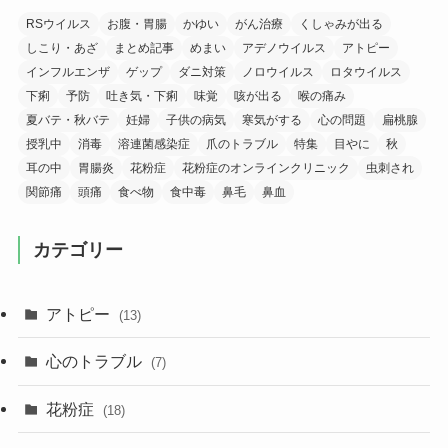
RSウイルス
お腹・胃腸
かゆい
がん治療
くしゃみが出る
しこり・あざ
まとめ記事
めまい
アデノウイルス
アトピー
インフルエンザ
ゲップ
ダニ対策
ノロウイルス
ロタウイルス
下痢
予防
吐き気・下痢
味覚
咳が出る
喉の痛み
夏バテ・秋バテ
妊婦
子供の病気
寒気がする
心の問題
扁桃腺
授乳中
消毒
溶連菌感染症
爪のトラブル
特集
目やに
秋
耳の中
胃腸炎
花粉症
花粉症のオンラインクリニック
虫刺され
関節痛
頭痛
食べ物
食中毒
鼻毛
鼻血
カテゴリー
アトピー
(13)
心のトラブル
(7)
花粉症
(18)