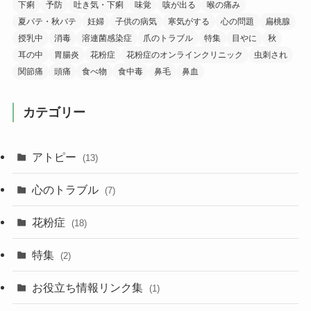
下痢
予防
吐き気・下痢
味覚
咳が出る
喉の痛み
夏バテ・秋バテ
妊婦
子供の病気
寒気がする
心の問題
扁桃腺
授乳中
消毒
溶連菌感染症
爪のトラブル
特集
目やに
秋
耳の中
胃腸炎
花粉症
花粉症のオンラインクリニック
虫刺され
関節痛
頭痛
食べ物
食中毒
鼻毛
鼻血
カテゴリー
アトピー
(13)
心のトラブル
(7)
花粉症
(18)
特集
(2)
お役立ち情報リンク集
(1)