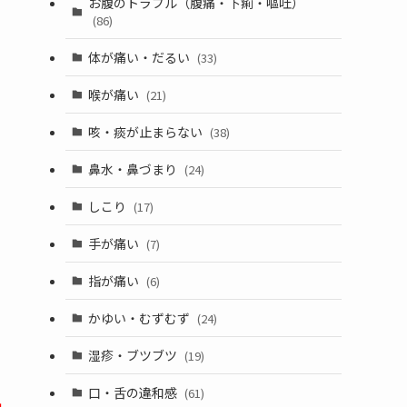
お腹のトラブル（腹痛・下痢・嘔吐）
(86)
体が痛い・だるい
(33)
喉が痛い
(21)
咳・痰が止まらない
(38)
鼻水・鼻づまり
(24)
しこり
(17)
手が痛い
(7)
指が痛い
(6)
かゆい・むずむず
(24)
湿疹・ブツブツ
(19)
口・舌の違和感
(61)