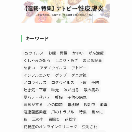
キーワード
RSウイルス
お腹・胃腸
かゆい
がん治療
くしゃみが出る
しこり・あざ
まとめ記事
めまい
アデノウイルス
アトピー
インフルエンザ
ゲップ
ダニ対策
ノロウイルス
ロタウイルス
下痢
予防
吐き気・下痢
味覚
咳が出る
喉の痛み
夏バテ・秋バテ
妊婦
子供の病気
寒気がする
心の問題
扁桃腺
授乳中
消毒
溶連菌感染症
爪のトラブル
特集
目やに
秋
耳の中
胃腸炎
花粉症
花粉症のオンラインクリニック
虫刺され