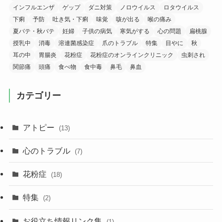
インフルエンザ
ゲップ
ダニ対策
ノロウイルス
ロタウイルス
下痢
予防
吐き気・下痢
味覚
咳が出る
喉の痛み
夏バテ・秋バテ
妊婦
子供の病気
寒気がする
心の問題
扁桃腺
授乳中
消毒
溶連菌感染症
爪のトラブル
特集
目やに
秋
耳の中
胃腸炎
花粉症
花粉症のオンラインクリニック
虫刺され
関節痛
頭痛
食べ物
食中毒
鼻毛
鼻血
カテゴリー
アトピー
(13)
心のトラブル
(7)
花粉症
(18)
特集
(2)
お役立ち情報リンク集
(1)