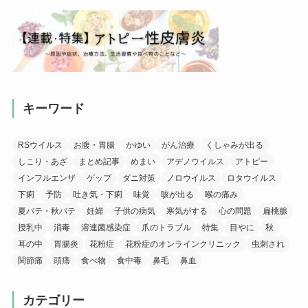
キーワード
RSウイルス
お腹・胃腸
かゆい
がん治療
くしゃみが出る
しこり・あざ
まとめ記事
めまい
アデノウイルス
アトピー
インフルエンザ
ゲップ
ダニ対策
ノロウイルス
ロタウイルス
下痢
予防
吐き気・下痢
味覚
咳が出る
喉の痛み
夏バテ・秋バテ
妊婦
子供の病気
寒気がする
心の問題
扁桃腺
授乳中
消毒
溶連菌感染症
爪のトラブル
特集
目やに
秋
耳の中
胃腸炎
花粉症
花粉症のオンラインクリニック
虫刺され
関節痛
頭痛
食べ物
食中毒
鼻毛
鼻血
カテゴリー