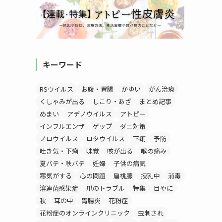
キーワード
RSウイルス
お腹・胃腸
かゆい
がん治療
くしゃみが出る
しこり・あざ
まとめ記事
めまい
アデノウイルス
アトピー
インフルエンザ
ゲップ
ダニ対策
ノロウイルス
ロタウイルス
下痢
予防
吐き気・下痢
味覚
咳が出る
喉の痛み
夏バテ・秋バテ
妊婦
子供の病気
寒気がする
心の問題
扁桃腺
授乳中
消毒
溶連菌感染症
爪のトラブル
特集
目やに
秋
耳の中
胃腸炎
花粉症
花粉症のオンラインクリニック
虫刺され