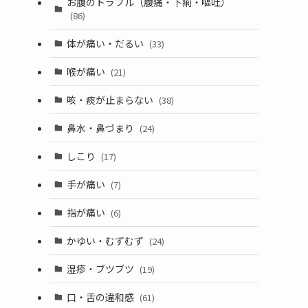
お腹のトラブル（腹痛・下痢・嘔吐）
(86)
体が痛い・だるい
(33)
喉が痛い
(21)
咳・痰が止まらない
(38)
鼻水・鼻づまり
(24)
しこり
(17)
手が痛い
(7)
指が痛い
(6)
かゆい・むずむず
(24)
湿疹・ブツブツ
(19)
口・舌の違和感
(61)