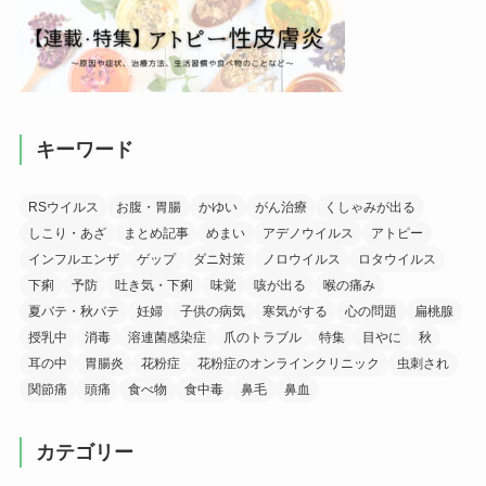
キーワード
RSウイルス
お腹・胃腸
かゆい
がん治療
くしゃみが出る
しこり・あざ
まとめ記事
めまい
アデノウイルス
アトピー
インフルエンザ
ゲップ
ダニ対策
ノロウイルス
ロタウイルス
下痢
予防
吐き気・下痢
味覚
咳が出る
喉の痛み
夏バテ・秋バテ
妊婦
子供の病気
寒気がする
心の問題
扁桃腺
授乳中
消毒
溶連菌感染症
爪のトラブル
特集
目やに
秋
耳の中
胃腸炎
花粉症
花粉症のオンラインクリニック
虫刺され
関節痛
頭痛
食べ物
食中毒
鼻毛
鼻血
カテゴリー