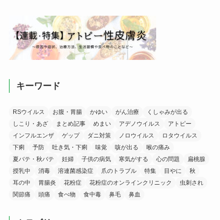
キーワード
RSウイルス
お腹・胃腸
かゆい
がん治療
くしゃみが出る
しこり・あざ
まとめ記事
めまい
アデノウイルス
アトピー
インフルエンザ
ゲップ
ダニ対策
ノロウイルス
ロタウイルス
下痢
予防
吐き気・下痢
味覚
咳が出る
喉の痛み
夏バテ・秋バテ
妊婦
子供の病気
寒気がする
心の問題
扁桃腺
授乳中
消毒
溶連菌感染症
爪のトラブル
特集
目やに
秋
耳の中
胃腸炎
花粉症
花粉症のオンラインクリニック
虫刺され
関節痛
頭痛
食べ物
食中毒
鼻毛
鼻血