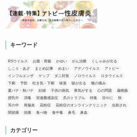
キーワード
RSウイルス
お腹・胃腸
かゆい
がん治療
くしゃみが出る
しこり・あざ
まとめ記事
めまい
アデノウイルス
アトピー
インフルエンザ
ゲップ
ダニ対策
ノロウイルス
ロタウイルス
下痢
予防
吐き気・下痢
味覚
咳が出る
喉の痛み
夏バテ・秋バテ
妊婦
子供の病気
寒気がする
心の問題
扁桃腺
授乳中
消毒
溶連菌感染症
爪のトラブル
特集
目やに
秋
耳の中
胃腸炎
花粉症
花粉症のオンラインクリニック
虫刺され
関節痛
頭痛
食べ物
食中毒
鼻毛
鼻血
カテゴリー