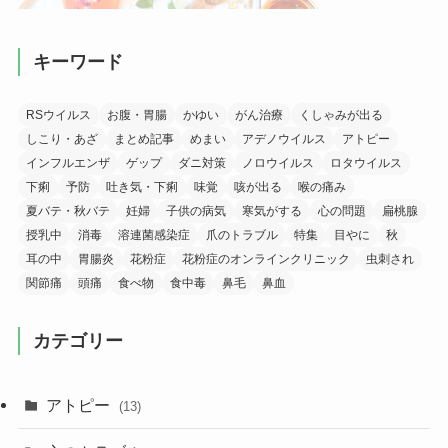
キーワード
RSウイルス
お腹・胃腸
かゆい
がん治療
くしゃみが出る
しこり・あざ
まとめ記事
めまい
アデノウイルス
アトピー
インフルエンザ
ゲップ
ダニ対策
ノロウイルス
ロタウイルス
下痢
予防
吐き気・下痢
味覚
咳が出る
喉の痛み
夏バテ・秋バテ
妊婦
子供の病気
寒気がする
心の問題
扁桃腺
授乳中
消毒
溶連菌感染症
爪のトラブル
特集
目やに
秋
耳の中
胃腸炎
花粉症
花粉症のオンラインクリニック
虫刺され
関節痛
頭痛
食べ物
食中毒
鼻毛
鼻血
カテゴリー
アトピー
(13)