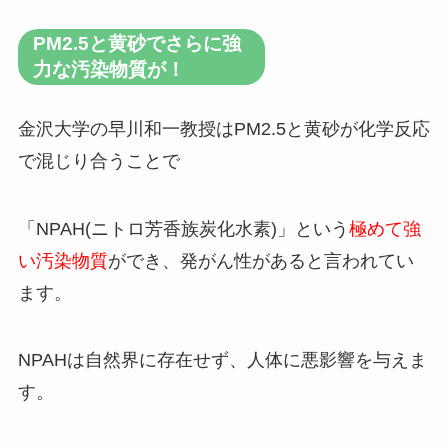
PM2.5と黄砂でさらに強
力な汚染物質が！
金沢大学の早川和一教授はPM2.5と黄砂が化学反応
で混じり合うことで
「NPAH(ニトロ芳香族炭化水素)」という
極めて強
い汚染物質
ができ、
発がん性
があると言われてい
ます。
NPAHは自然界に存在せず、人体に悪影響を与えま
す。