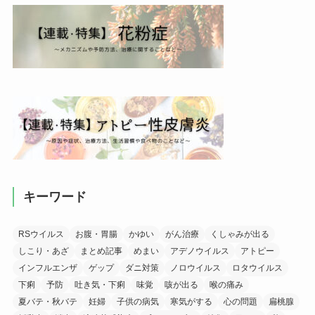
キーワード
RSウイルス
お腹・胃腸
かゆい
がん治療
くしゃみが出る
しこり・あざ
まとめ記事
めまい
アデノウイルス
アトピー
インフルエンザ
ゲップ
ダニ対策
ノロウイルス
ロタウイルス
下痢
予防
吐き気・下痢
味覚
咳が出る
喉の痛み
夏バテ・秋バテ
妊婦
子供の病気
寒気がする
心の問題
扁桃腺