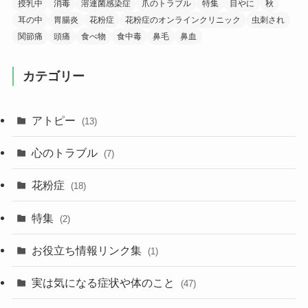
授乳中
消毒
溶連菌感染症
爪のトラブル
特集
目やに
秋
耳の中
胃腸炎
花粉症
花粉症のオンラインクリニック
虫刺され
関節痛
頭痛
食べ物
食中毒
鼻毛
鼻血
カテゴリー
アトピー
(13)
心のトラブル
(7)
花粉症
(18)
特集
(2)
お役立ち情報リンク集
(1)
実は気になる症状や体のこと
(47)