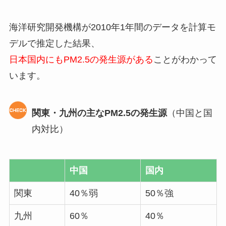
海洋研究開発機構が2010年1年間のデータを計算モ
デルで推定した結果、
日本国内にもPM2.5の発生源がある
ことがわかって
います。
関東・九州の主なPM2.5の発生源
（中国と国
内対比）
中国
国内
関東
40％弱
50％強
九州
60％
40％