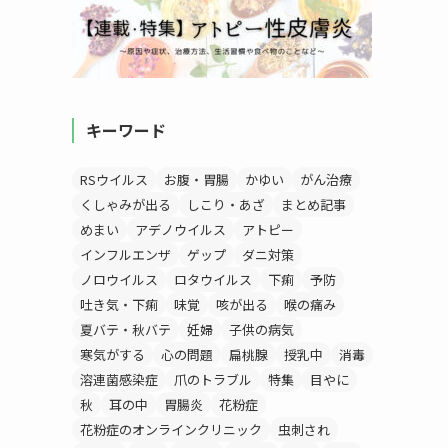
キーワード
RSウイルス
お腹・胃腸
かゆい
がん治療
くしゃみが出る
しこり・あざ
まとめ記事
めまい
アデノウイルス
アトピー
インフルエンザ
ゲップ
ダニ対策
ノロウイルス
ロタウイルス
下痢
予防
吐き気・下痢
味覚
咳が出る
喉の痛み
夏バテ・秋バテ
妊婦
子供の病気
寒気がする
心の問題
扁桃腺
授乳中
消毒
溶連菌感染症
爪のトラブル
特集
目やに
秋
耳の中
胃腸炎
花粉症
花粉症のオンラインクリニック
虫刺され