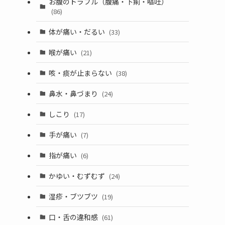
お腹のトラブル（腹痛・下痢・嘔吐）
(86)
体が痛い・だるい
(33)
喉が痛い
(21)
咳・痰が止まらない
(38)
鼻水・鼻づまり
(24)
しこり
(17)
手が痛い
(7)
指が痛い
(6)
かゆい・むずむず
(24)
湿疹・ブツブツ
(19)
口・舌の違和感
(61)