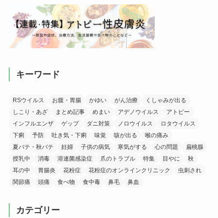
キーワード
RSウイルス
お腹・胃腸
かゆい
がん治療
くしゃみが出る
しこり・あざ
まとめ記事
めまい
アデノウイルス
アトピー
インフルエンザ
ゲップ
ダニ対策
ノロウイルス
ロタウイルス
下痢
予防
吐き気・下痢
味覚
咳が出る
喉の痛み
夏バテ・秋バテ
妊婦
子供の病気
寒気がする
心の問題
扁桃腺
授乳中
消毒
溶連菌感染症
爪のトラブル
特集
目やに
秋
耳の中
胃腸炎
花粉症
花粉症のオンラインクリニック
虫刺され
関節痛
頭痛
食べ物
食中毒
鼻毛
鼻血
カテゴリー