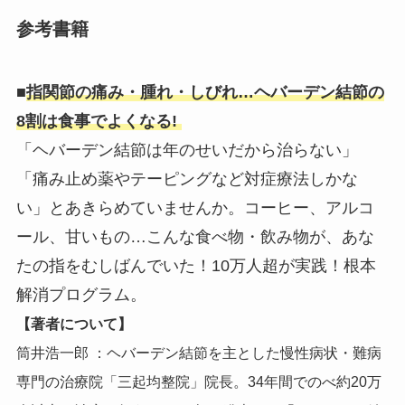
参考書籍
■
指関節の痛み・腫れ・しびれ…ヘバーデン結節の
8割は食事でよくなる!
「ヘバーデン結節は年のせいだから治らない」
「痛み止め薬やテーピングなど対症療法しかな
い」とあきらめていませんか。コーヒー、アルコ
ール、甘いもの…こんな食べ物・飲み物が、あな
たの指をむしばんでいた！10万人超が実践！根本
解消プログラム。
【著者について】
筒井浩一郎 ：ヘバーデン結節を主とした慢性病状・難病
専門の治療院「三起均整院」院長。34年間でのべ約20万