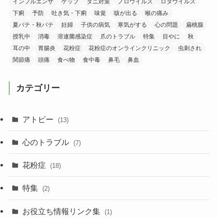
インフルエンザ
ゲップ
ダニ対策
ノロウイルス
ロタウイルス
下痢
予防
吐き気・下痢
味覚
咳が出る
喉の痛み
夏バテ・秋バテ
妊婦
子供の病気
寒気がする
心の問題
扁桃腺
授乳中
消毒
溶連菌感染症
爪のトラブル
特集
目やに
秋
耳の中
胃腸炎
花粉症
花粉症のオンラインクリニック
虫刺され
関節痛
頭痛
食べ物
食中毒
鼻毛
鼻血
カテゴリー
アトピー
(13)
心のトラブル
(7)
花粉症
(18)
特集
(2)
お役立ち情報リンク集
(1)