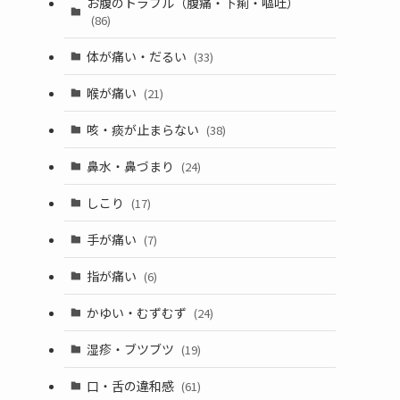
お腹のトラブル（腹痛・下痢・嘔吐）
(86)
体が痛い・だるい
(33)
喉が痛い
(21)
咳・痰が止まらない
(38)
鼻水・鼻づまり
(24)
しこり
(17)
手が痛い
(7)
指が痛い
(6)
かゆい・むずむず
(24)
湿疹・ブツブツ
(19)
口・舌の違和感
(61)