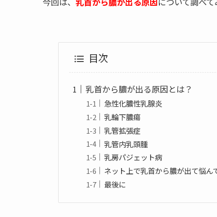
今回は、
乳首から膿が出る原因
について調べて
目次
乳首から膿が出る原因とは？
急性化膿性乳腺炎
乳輪下膿瘍
乳管拡張症
乳管内乳頭腫
乳房パジェット病
ネット上で乳首から膿が出て悩ん
最後に