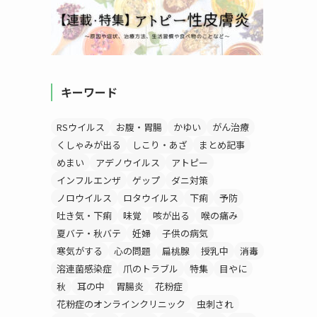
キーワード
RSウイルス
お腹・胃腸
かゆい
がん治療
くしゃみが出る
しこり・あざ
まとめ記事
めまい
アデノウイルス
アトピー
インフルエンザ
ゲップ
ダニ対策
ノロウイルス
ロタウイルス
下痢
予防
吐き気・下痢
味覚
咳が出る
喉の痛み
夏バテ・秋バテ
妊婦
子供の病気
寒気がする
心の問題
扁桃腺
授乳中
消毒
溶連菌感染症
爪のトラブル
特集
目やに
秋
耳の中
胃腸炎
花粉症
花粉症のオンラインクリニック
虫刺され