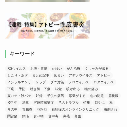
キーワード
RSウイルス
お腹・胃腸
かゆい
がん治療
くしゃみが出る
しこり・あざ
まとめ記事
めまい
アデノウイルス
アトピー
インフルエンザ
ゲップ
ダニ対策
ノロウイルス
ロタウイルス
下痢
予防
吐き気・下痢
味覚
咳が出る
喉の痛み
夏バテ・秋バテ
妊婦
子供の病気
寒気がする
心の問題
扁桃腺
授乳中
消毒
溶連菌感染症
爪のトラブル
特集
目やに
秋
耳の中
胃腸炎
花粉症
花粉症のオンラインクリニック
虫刺され
関節痛
頭痛
食べ物
食中毒
鼻毛
鼻血