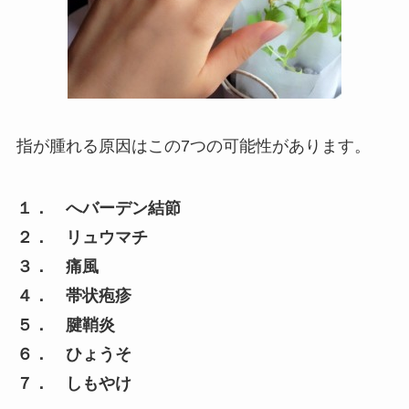
指が腫れる原因はこの7つの可能性があります。
１． へバーデン結節
２． リュウマチ
３． 痛風
４． 帯状疱疹
５． 腱鞘炎
６． ひょうそ
７． しもやけ