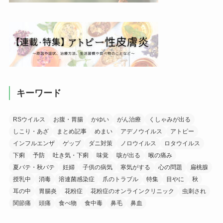
キーワード
RSウイルス
お腹・胃腸
かゆい
がん治療
くしゃみが出る
しこり・あざ
まとめ記事
めまい
アデノウイルス
アトピー
インフルエンザ
ゲップ
ダニ対策
ノロウイルス
ロタウイルス
下痢
予防
吐き気・下痢
味覚
咳が出る
喉の痛み
夏バテ・秋バテ
妊婦
子供の病気
寒気がする
心の問題
扁桃腺
授乳中
消毒
溶連菌感染症
爪のトラブル
特集
目やに
秋
耳の中
胃腸炎
花粉症
花粉症のオンラインクリニック
虫刺され
関節痛
頭痛
食べ物
食中毒
鼻毛
鼻血