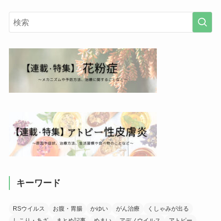
キーワード
RSウイルス
お腹・胃腸
かゆい
がん治療
くしゃみが出る
しこり・あざ
まとめ記事
めまい
アデノウイルス
アトピー