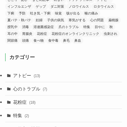
インフルエンザ
ゲップ
ダニ対策
ノロウイルス
ロタウイルス
下痢
予防
吐き気・下痢
味覚
咳が出る
喉の痛み
夏バテ・秋バテ
妊婦
子供の病気
寒気がする
心の問題
扁桃腺
授乳中
消毒
溶連菌感染症
爪のトラブル
特集
目やに
秋
耳の中
胃腸炎
花粉症
花粉症のオンラインクリニック
虫刺され
関節痛
頭痛
食べ物
食中毒
鼻毛
鼻血
カテゴリー
アトピー
(13)
心のトラブル
(7)
花粉症
(18)
特集
(2)