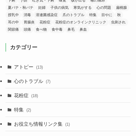
下痢
予防
吐き気・下痢
味覚
咳が出る
喉の痛み
夏バテ・秋バテ
妊婦
子供の病気
寒気がする
心の問題
扁桃腺
授乳中
消毒
溶連菌感染症
爪のトラブル
特集
目やに
秋
耳の中
胃腸炎
花粉症
花粉症のオンラインクリニック
虫刺され
関節痛
頭痛
食べ物
食中毒
鼻毛
鼻血
カテゴリー
アトピー
(13)
心のトラブル
(7)
花粉症
(18)
特集
(2)
お役立ち情報リンク集
(1)