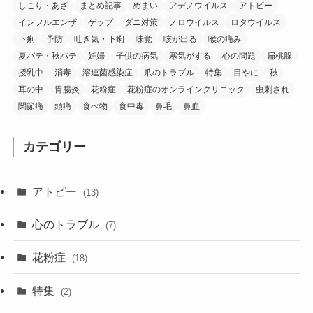
しこり・あざ
まとめ記事
めまい
アデノウイルス
アトピー
インフルエンザ
ゲップ
ダニ対策
ノロウイルス
ロタウイルス
下痢
予防
吐き気・下痢
味覚
咳が出る
喉の痛み
夏バテ・秋バテ
妊婦
子供の病気
寒気がする
心の問題
扁桃腺
授乳中
消毒
溶連菌感染症
爪のトラブル
特集
目やに
秋
耳の中
胃腸炎
花粉症
花粉症のオンラインクリニック
虫刺され
関節痛
頭痛
食べ物
食中毒
鼻毛
鼻血
カテゴリー
アトピー
(13)
心のトラブル
(7)
花粉症
(18)
特集
(2)