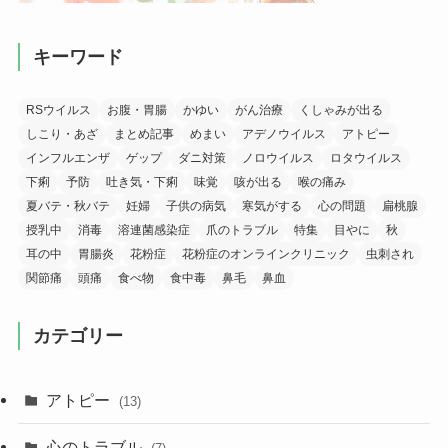
キーワード
RSウイルス
お腹・胃腸
かゆい
がん治療
くしゃみが出る
しこり・あざ
まとめ記事
めまい
アデノウイルス
アトピー
インフルエンザ
ゲップ
ダニ対策
ノロウイルス
ロタウイルス
下痢
予防
吐き気・下痢
味覚
咳が出る
喉の痛み
夏バテ・秋バテ
妊婦
子供の病気
寒気がする
心の問題
扁桃腺
授乳中
消毒
溶連菌感染症
爪のトラブル
特集
目やに
秋
耳の中
胃腸炎
花粉症
花粉症のオンラインクリニック
虫刺され
関節痛
頭痛
食べ物
食中毒
鼻毛
鼻血
カテゴリー
アトピー
(13)
心のトラブル