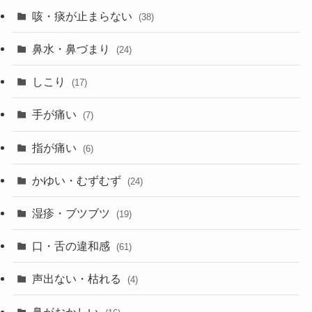
咳・痰が止まらない
(38)
鼻水・鼻づまり
(24)
しこり
(17)
手が痛い
(7)
指が痛い
(6)
かゆい・むずむず
(24)
湿疹・ブツブツ
(19)
口・舌の違和感
(61)
声出ない・枯れる
(4)
鼻がおかしい