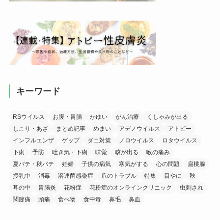
キーワード
RSウイルス
お腹・胃腸
かゆい
がん治療
くしゃみが出る
しこり・あざ
まとめ記事
めまい
アデノウイルス
アトピー
インフルエンザ
ゲップ
ダニ対策
ノロウイルス
ロタウイルス
下痢
予防
吐き気・下痢
味覚
咳が出る
喉の痛み
夏バテ・秋バテ
妊婦
子供の病気
寒気がする
心の問題
扁桃腺
授乳中
消毒
溶連菌感染症
爪のトラブル
特集
目やに
秋
耳の中
胃腸炎
花粉症
花粉症のオンラインクリニック
虫刺され
関節痛
頭痛
食べ物
食中毒
鼻毛
鼻血