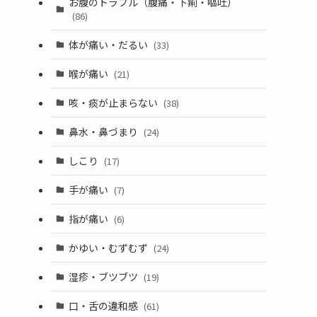
お腹のトラブル（腹痛・下痢・嘔吐）
(86)
体が痛い・だるい
(33)
喉が痛い
(21)
咳・痰が止まらない
(38)
鼻水・鼻づまり
(24)
しこり
(17)
手が痛い
(7)
指が痛い
(6)
かゆい・むずむず
(24)
湿疹・ブツブツ
(19)
口・舌の違和感
(61)