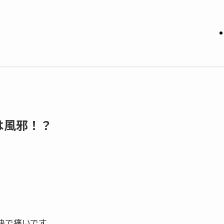
は風邪！？
快で痛いです。