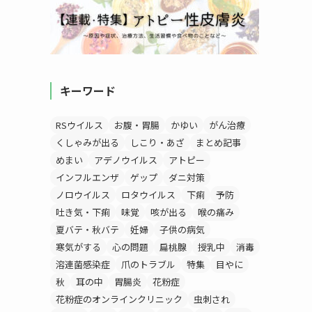
キーワード
RSウイルス
お腹・胃腸
かゆい
がん治療
くしゃみが出る
しこり・あざ
まとめ記事
めまい
アデノウイルス
アトピー
インフルエンザ
ゲップ
ダニ対策
ノロウイルス
ロタウイルス
下痢
予防
吐き気・下痢
味覚
咳が出る
喉の痛み
夏バテ・秋バテ
妊婦
子供の病気
寒気がする
心の問題
扁桃腺
授乳中
消毒
溶連菌感染症
爪のトラブル
特集
目やに
秋
耳の中
胃腸炎
花粉症
花粉症のオンラインクリニック
虫刺され