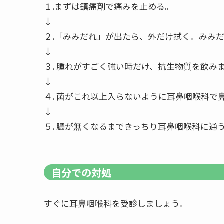
１.まずは鎮痛剤で痛みを止める。
↓
２.「みみだれ」が出たら、外だけ拭く。みみ
↓
３. 腫れがすごく強い時だけ、抗生物質を飲み
↓
４. 菌がこれ以上入らないように耳鼻咽喉科で
↓
５. 膿が無くなるまできっちり耳鼻咽喉科に通
自分での対処
すぐに耳鼻咽喉科を受診しましょう。