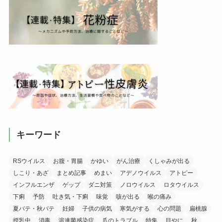
キーワード
RSウイルス
お腹・胃腸
かゆい
がん治療
くしゃみが出る
しこり・あざ
まとめ記事
めまい
アデノウイルス
アトピー
インフルエンザ
ゲップ
ダニ対策
ノロウイルス
ロタウイルス
下痢
予防
吐き気・下痢
味覚
咳が出る
喉の痛み
夏バテ・秋バテ
妊婦
子供の病気
寒気がする
心の問題
扁桃腺
授乳中
消毒
溶連菌感染症
爪のトラブル
特集
目やに
秋