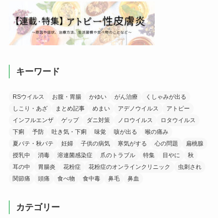
キーワード
RSウイルス
お腹・胃腸
かゆい
がん治療
くしゃみが出る
しこり・あざ
まとめ記事
めまい
アデノウイルス
アトピー
インフルエンザ
ゲップ
ダニ対策
ノロウイルス
ロタウイルス
下痢
予防
吐き気・下痢
味覚
咳が出る
喉の痛み
夏バテ・秋バテ
妊婦
子供の病気
寒気がする
心の問題
扁桃腺
授乳中
消毒
溶連菌感染症
爪のトラブル
特集
目やに
秋
耳の中
胃腸炎
花粉症
花粉症のオンラインクリニック
虫刺され
関節痛
頭痛
食べ物
食中毒
鼻毛
鼻血
カテゴリー