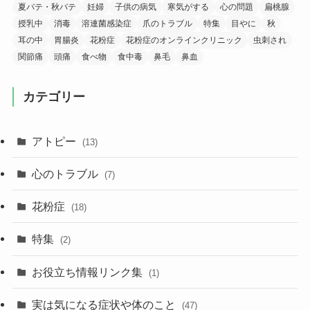
夏バテ・秋バテ
妊婦
子供の病気
寒気がする
心の問題
扁桃腺
授乳中
消毒
溶連菌感染症
爪のトラブル
特集
目やに
秋
耳の中
胃腸炎
花粉症
花粉症のオンラインクリニック
虫刺され
関節痛
頭痛
食べ物
食中毒
鼻毛
鼻血
カテゴリー
アトピー
(13)
心のトラブル
(7)
花粉症
(18)
特集
(2)
お役立ち情報リンク集
(1)
実は気になる症状や体のこと
(47)