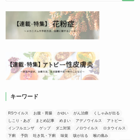
キーワード
RSウイルス
お腹・胃腸
かゆい
がん治療
くしゃみが出る
しこり・あざ
まとめ記事
めまい
アデノウイルス
アトピー
インフルエンザ
ゲップ
ダニ対策
ノロウイルス
ロタウイルス
下痢
予防
吐き気・下痢
味覚
咳が出る
喉の痛み