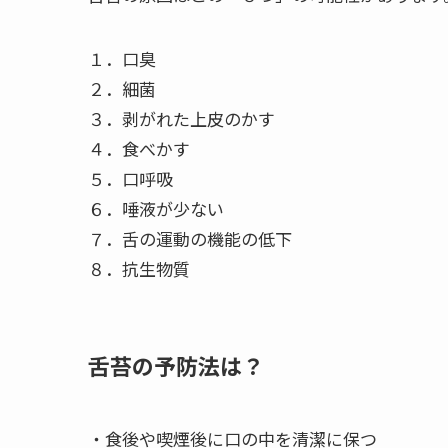
１．口臭
２．細菌
３．剥がれた上皮のかす
４．食べかす
５．口呼吸
６．唾液が少ない
７．舌の運動の機能の低下
８．抗生物質
舌苔の予防法は？
・食後や喫煙後に口の中を清潔に保つ