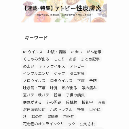
キーワード
RSウイルス
お腹・胃腸
かゆい
がん治療
くしゃみが出る
しこり・あざ
まとめ記事
めまい
アデノウイルス
アトピー
インフルエンザ
ゲップ
ダニ対策
ノロウイルス
ロタウイルス
下痢
予防
吐き気・下痢
味覚
咳が出る
喉の痛み
夏バテ・秋バテ
妊婦
子供の病気
寒気がする
心の問題
扁桃腺
授乳中
消毒
溶連菌感染症
爪のトラブル
特集
目やに
秋
耳の中
胃腸炎
花粉症
花粉症のオンラインクリニック
虫刺され