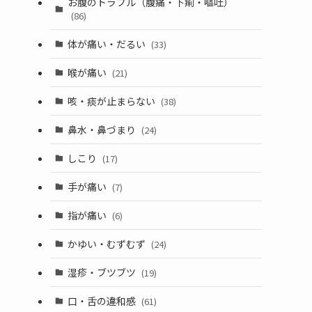
お腹のトラブル（腹痛・下痢・嘔吐）
(86)
体が痛い・だるい
(33)
喉が痛い
(21)
咳・痰が止まらない
(38)
鼻水・鼻づまり
(24)
しこり
(17)
手が痛い
(7)
指が痛い
(6)
かゆい・むずむず
(24)
湿疹・ブツブツ
(19)
口・舌の違和感
(61)