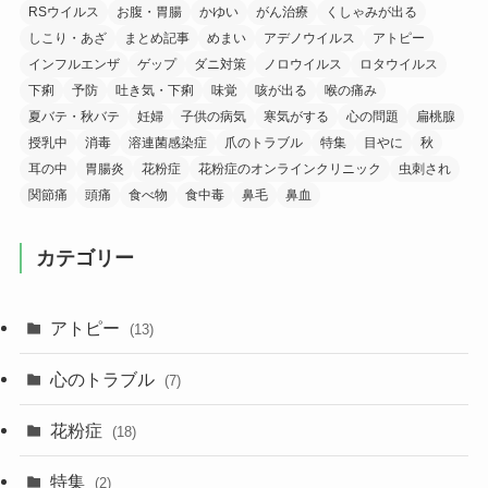
RSウイルス
お腹・胃腸
かゆい
がん治療
くしゃみが出る
しこり・あざ
まとめ記事
めまい
アデノウイルス
アトピー
インフルエンザ
ゲップ
ダニ対策
ノロウイルス
ロタウイルス
下痢
予防
吐き気・下痢
味覚
咳が出る
喉の痛み
夏バテ・秋バテ
妊婦
子供の病気
寒気がする
心の問題
扁桃腺
授乳中
消毒
溶連菌感染症
爪のトラブル
特集
目やに
秋
耳の中
胃腸炎
花粉症
花粉症のオンラインクリニック
虫刺され
関節痛
頭痛
食べ物
食中毒
鼻毛
鼻血
カテゴリー
アトピー
(13)
心のトラブル
(7)
花粉症
(18)
特集
(2)