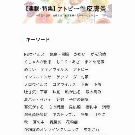
キーワード
RSウイルス
お腹・胃腸
かゆい
がん治療
くしゃみが出る
しこり・あざ
まとめ記事
めまい
アデノウイルス
アトピー
インフルエンザ
ゲップ
ダニ対策
ノロウイルス
ロタウイルス
下痢
予防
吐き気・下痢
味覚
咳が出る
喉の痛み
夏バテ・秋バテ
妊婦
子供の病気
寒気がする
心の問題
扁桃腺
授乳中
消毒
溶連菌感染症
爪のトラブル
特集
目やに
秋
耳の中
胃腸炎
花粉症
花粉症のオンラインクリニック
虫刺され