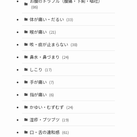
お腹のトラブル（腹痛・下痢・嘔吐）
(86)
体が痛い・だるい
(33)
喉が痛い
(21)
咳・痰が止まらない
(38)
鼻水・鼻づまり
(24)
しこり
(17)
手が痛い
(7)
指が痛い
(6)
かゆい・むずむず
(24)
湿疹・ブツブツ
(19)
口・舌の違和感
(61)