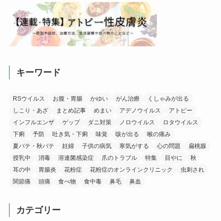
キーワード
RSウイルス
お腹・胃腸
かゆい
がん治療
くしゃみが出る
しこり・あざ
まとめ記事
めまい
アデノウイルス
アトピー
インフルエンザ
ゲップ
ダニ対策
ノロウイルス
ロタウイルス
下痢
予防
吐き気・下痢
味覚
咳が出る
喉の痛み
夏バテ・秋バテ
妊婦
子供の病気
寒気がする
心の問題
扁桃腺
授乳中
消毒
溶連菌感染症
爪のトラブル
特集
目やに
秋
耳の中
胃腸炎
花粉症
花粉症のオンラインクリニック
虫刺され
関節痛
頭痛
食べ物
食中毒
鼻毛
鼻血
カテゴリー