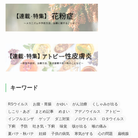
キーワード
RSウイルス
お腹・胃腸
かゆい
がん治療
くしゃみが出る
しこり・あざ
まとめ記事
めまい
アデノウイルス
アトピー
インフルエンザ
ゲップ
ダニ対策
ノロウイルス
ロタウイルス
下痢
予防
吐き気・下痢
味覚
咳が出る
喉の痛み
夏バテ・秋バテ
妊婦
子供の病気
寒気がする
心の問題
扁桃腺