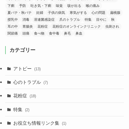
下痢
予防
吐き気・下痢
味覚
咳が出る
喉の痛み
夏バテ・秋バテ
妊婦
子供の病気
寒気がする
心の問題
扁桃腺
授乳中
消毒
溶連菌感染症
爪のトラブル
特集
目やに
秋
耳の中
胃腸炎
花粉症
花粉症のオンラインクリニック
虫刺され
関節痛
頭痛
食べ物
食中毒
鼻毛
鼻血
カテゴリー
アトピー
(13)
心のトラブル
(7)
花粉症
(18)
特集
(2)
お役立ち情報リンク集
(1)