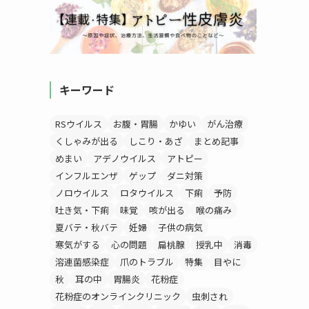
キーワード
RSウイルス
お腹・胃腸
かゆい
がん治療
くしゃみが出る
しこり・あざ
まとめ記事
めまい
アデノウイルス
アトピー
インフルエンザ
ゲップ
ダニ対策
ノロウイルス
ロタウイルス
下痢
予防
吐き気・下痢
味覚
咳が出る
喉の痛み
夏バテ・秋バテ
妊婦
子供の病気
寒気がする
心の問題
扁桃腺
授乳中
消毒
溶連菌感染症
爪のトラブル
特集
目やに
秋
耳の中
胃腸炎
花粉症
花粉症のオンラインクリニック
虫刺され