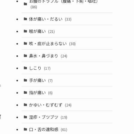
お腹のトラブル（腹痛・下痢・嘔吐）
(86)
体が痛い・だるい
(33)
喉が痛い
(21)
咳・痰が止まらない
(38)
鼻水・鼻づまり
(24)
しこり
(17)
手が痛い
(7)
で
指が痛い
(6)
かゆい・むずむず
(24)
可
湿疹・ブツブツ
(19)
口・舌の違和感
(61)