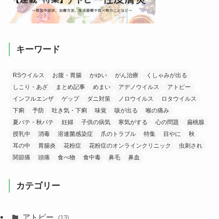
キーワード
RSウイルス
お腹・胃腸
かゆい
がん治療
くしゃみが出る
しこり・あざ
まとめ記事
めまい
アデノウイルス
アトピー
インフルエンザ
ゲップ
ダニ対策
ノロウイルス
ロタウイルス
下痢
予防
吐き気・下痢
味覚
咳が出る
喉の痛み
夏バテ・秋バテ
妊婦
子供の病気
寒気がする
心の問題
扁桃腺
授乳中
消毒
溶連菌感染症
爪のトラブル
特集
目やに
秋
耳の中
胃腸炎
花粉症
花粉症のオンラインクリニック
虫刺され
関節痛
頭痛
食べ物
食中毒
鼻毛
鼻血
カテゴリー
アトピー
(13)