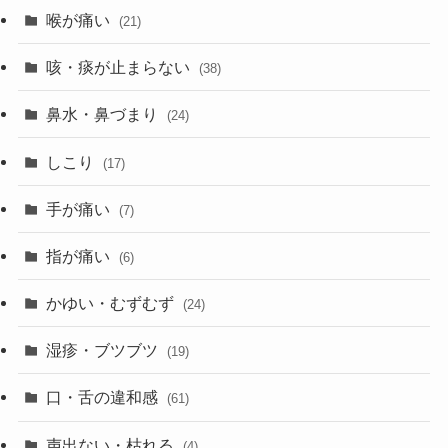
喉が痛い
(21)
咳・痰が止まらない
(38)
鼻水・鼻づまり
(24)
しこり
(17)
手が痛い
(7)
指が痛い
(6)
かゆい・むずむず
(24)
湿疹・ブツブツ
(19)
口・舌の違和感
(61)
声出ない・枯れる
(4)