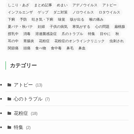
しこり・あざ
まとめ記事
めまい
アデノウイルス
アトピー
インフルエンザ
ゲップ
ダニ対策
ノロウイルス
ロタウイルス
下痢
予防
吐き気・下痢
味覚
咳が出る
喉の痛み
夏バテ・秋バテ
妊婦
子供の病気
寒気がする
心の問題
扁桃腺
授乳中
消毒
溶連菌感染症
爪のトラブル
特集
目やに
秋
耳の中
胃腸炎
花粉症
花粉症のオンラインクリニック
虫刺され
関節痛
頭痛
食べ物
食中毒
鼻毛
鼻血
カテゴリー
アトピー
(13)
心のトラブル
(7)
花粉症
(18)
特集
(2)