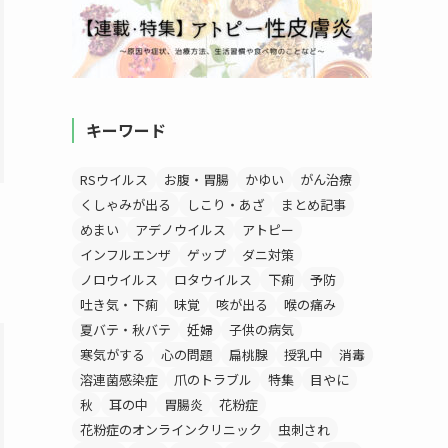
キーワード
RSウイルス
お腹・胃腸
かゆい
がん治療
くしゃみが出る
しこり・あざ
まとめ記事
めまい
アデノウイルス
アトピー
インフルエンザ
ゲップ
ダニ対策
ノロウイルス
ロタウイルス
下痢
予防
吐き気・下痢
味覚
咳が出る
喉の痛み
夏バテ・秋バテ
妊婦
子供の病気
寒気がする
心の問題
扁桃腺
授乳中
消毒
溶連菌感染症
爪のトラブル
特集
目やに
秋
耳の中
胃腸炎
花粉症
花粉症のオンラインクリニック
虫刺され