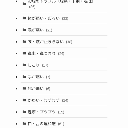
お腹のトラブル（腹痛・下痢・嘔吐）
(86)
体が痛い・だるい
(33)
喉が痛い
(21)
咳・痰が止まらない
(38)
鼻水・鼻づまり
(24)
しこり
(17)
手が痛い
(7)
指が痛い
(6)
かゆい・むずむず
(24)
湿疹・ブツブツ
(19)
口・舌の違和感
(61)